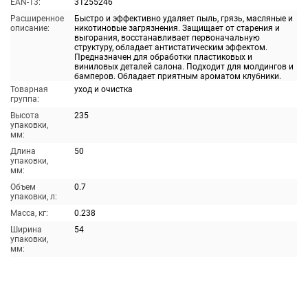
EAN-13:
31255246
Расширенное
Быстро и эффективно удаляет пыль, грязь, масляные и
описание:
никотиновые загрязнения. Защищает от старения и
выгорания, восстанавливает первоначальную
структуру, обладает антистатическим эффектом.
Предназначен для обработки пластиковых и
виниловых деталей салона. Подходит для молдингов и
бамперов. Обладает приятным ароматом клубники.
Товарная
уход и очистка
группа:
Высота
235
упаковки,
мм:
Длина
50
упаковки,
мм:
Объем
0.7
упаковки, л:
Масса, кг:
0.238
Ширина
54
упаковки,
мм: