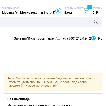
0
ВЫБРАТЬ ГОРОД
ЛИЧНЫЙ КАБИНЕТ
КОРЗИНА
Москва (ул Московская, д 6 стр 5)
Вход
0
₽
Заказы
VIN-запросы
Гараж
+7 (900)
212-12-12
RU
Вы работаете в гостевом режиме (видите розничные цены).
Чтобы увидеть свои цены, вам нужно войти под своим
паролем (или зарегистрироваться).
Нет на складе
Мы можем привезти данный товар под заказ.