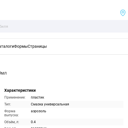
аталоги
Формы
Страницы
0мл
Характеристики
Применение:
пластик
Тип:
Смазка универсальная
Форма
аэрозоль
выпуска:
Объём, л:
0.4