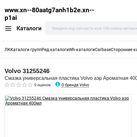
www.xn--80aatg7anh1b2e.xn--
p1ai
Каталоги
ЛК
Каталоги групп
Ред.каталоги
Wh-каталоги
Carbase
Сторонние к
Volvo
31255246
Смазка универсальная пластика Volvo аэр Ароматная 40
О бренде Volvo
0 оценок