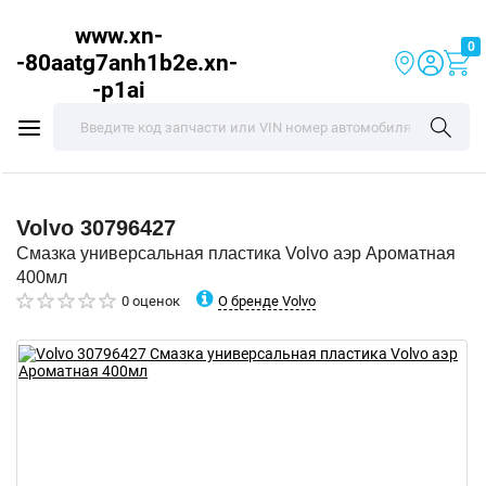
www.xn-
0
-80aatg7anh1b2e.xn-
-p1ai
Volvo
30796427
Смазка универсальная пластика Volvo аэр Ароматная
400мл
О бренде Volvo
0 оценок