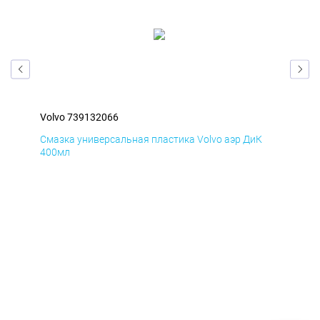
Volvo 739132066
Vol
Д
Смазка универсальная пластика Volvo аэр ДиК
Сма
400мл
40