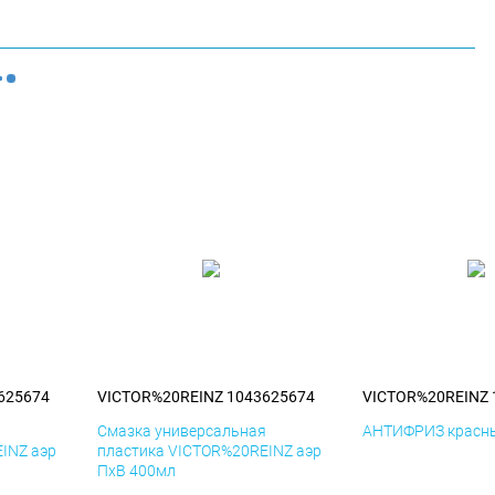
625674
VICTOR%20REINZ 1043625674
VICTOR%20REINZ 
я
Смазка универсальная
АНТИФРИЗ красны
INZ аэр
пластика VICTOR%20REINZ аэр
ПхВ 400мл