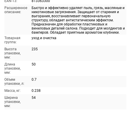
EAN-13:
813363300
Расширенное
Быстро и эффективно удаляет пыль, грязь, масляные и
описание:
никотиновые загрязнения. Защищает от старения и
выгорания, восстанавливает первоначальную
структуру, обладает антистатическим эффектом.
Предназначен для обработки пластиковых и
виниловых деталей салона. Подходит для молдингов и
бамперов. Обладает приятным ароматом клубники.
Товарная
уход и очистка
группа:
Высота
235
упаковки,
мм:
Длина
50
упаковки,
мм:
Объем
0.7
упаковки, л:
Масса, кг:
0.238
Ширина
54
упаковки,
мм: