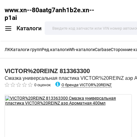
www.xn--80aatg7anh1b2e.xn--
p1ai
Каталоги
ЛК
Каталоги групп
Ред.каталоги
Wh-каталоги
Carbase
Сторонние к
VICTOR%20REINZ
813363300
Смазка универсальная пластика VICTOR%20REINZ аэр 
О бренде VICTOR%20REINZ
0 оценок