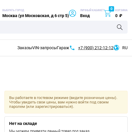
0
ВЫБРАТЬ ГОРОД
ЛИЧНЫЙ КАБИНЕТ
КОРЗИНА
Москва (ул Московская, д 6 стр 5)
Вход
0
₽
Заказы
VIN-запросы
Гараж
+7 (900)
212-12-12
RU
Вы работаете в гостевом режиме (видите розничные цены).
Чтобы увидеть свои цены, вам нужно войти под своим
паролем (или зарегистрироваться).
Нет на складе
Мы можем привезти данный товар под заказ.