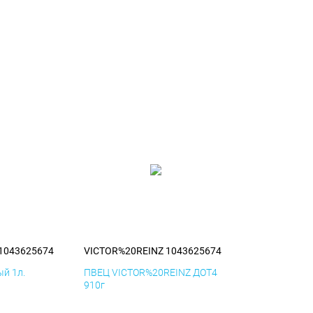
1043625674
VICTOR%20REINZ 1043625674
й 1л.
ПВЕЦ VICTOR%20REINZ ДОТ4
910г