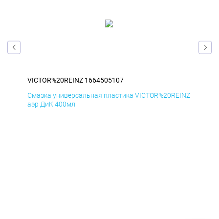
VICTOR%20REINZ 1664505107
VIC
INZ
Смазка универсальная пластика VICTOR%20REINZ
Сма
аэр ДиК 400мл
аэр