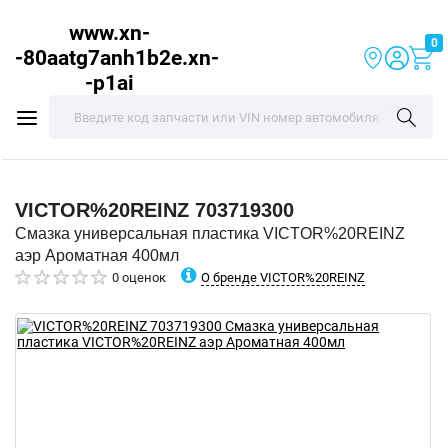
www.xn-
0
-80aatg7anh1b2e.xn-
-p1ai
VICTOR%20REINZ
703719300
Смазка универсальная пластика VICTOR%20REINZ
аэр Ароматная 400мл
О бренде VICTOR%20REINZ
0 оценок