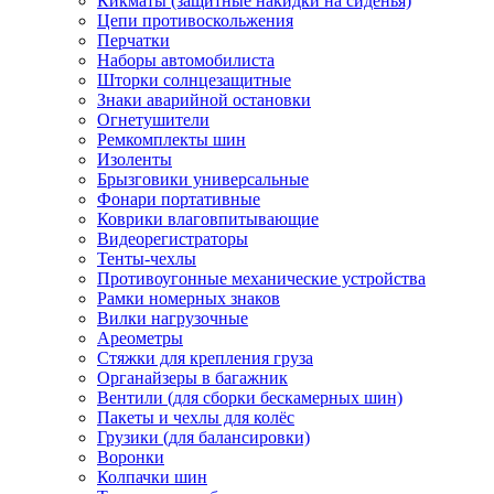
Кикматы (защитные накидки на сиденья)
Цепи противоскольжения
Перчатки
Наборы автомобилиста
Шторки солнцезащитные
Знаки аварийной остановки
Огнетушители
Ремкомплекты шин
Изоленты
Брызговики универсальные
Фонари портативные
Коврики влаговпитывающие
Видеорегистраторы
Тенты-чехлы
Противоугонные механические устройства
Рамки номерных знаков
Вилки нагрузочные
Ареометры
Стяжки для крепления груза
Органайзеры в багажник
Вентили (для сборки бескамерных шин)
Пакеты и чехлы для колёс
Грузики (для балансировки)
Воронки
Колпачки шин