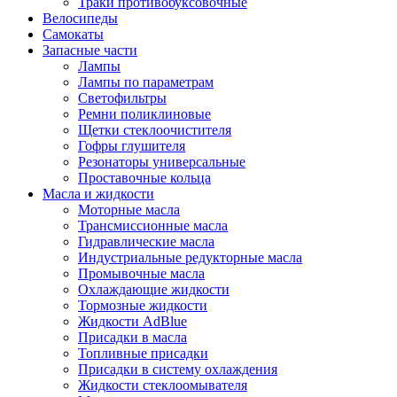
Траки противобуксовочные
Велосипеды
Самокаты
Запасные части
Лампы
Лампы по параметрам
Светофильтры
Ремни поликлиновые
Щетки стеклоочистителя
Гофры глушителя
Резонаторы универсальные
Проставочные кольца
Масла и жидкости
Моторные масла
Трансмиссионные масла
Гидравлические масла
Индустриальные редукторные масла
Промывочные масла
Охлаждающие жидкости
Тормозные жидкости
Жидкости AdBlue
Присадки в масла
Топливные присадки
Присадки в систему охлаждения
Жидкости стеклоомывателя