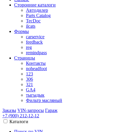
Сторонние каталоги
Автодилер
Parts Catalog
TecDoc
ilcats
Формы
carservice
feedback
reg
remindpass
Страницы
Контакты
noheadfoot
123
306
321
GA4
тыгыдык
Фильтр масляный
Заказы
VIN-запросы
Гараж
+7 (900)
212-12-12
Каталоги
Поиск по VIN