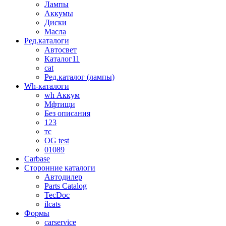
Лампы
Аккумы
Диски
Масла
Ред.каталоги
Автосвет
Каталог11
cat
Ред.каталог (лампы)
Wh-каталоги
wh Аккум
Мфтищи
Без описания
123
тс
OG test
01089
Carbase
Сторонние каталоги
Автодилер
Parts Catalog
TecDoc
ilcats
Формы
carservice