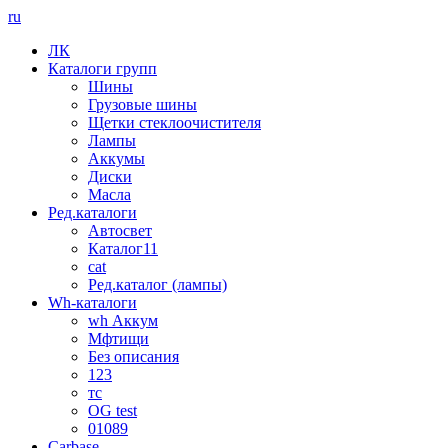
ru
ЛК
Каталоги групп
Шины
Грузовые шины
Щетки стеклоочистителя
Лампы
Аккумы
Диски
Масла
Ред.каталоги
Автосвет
Каталог11
cat
Ред.каталог (лампы)
Wh-каталоги
wh Аккум
Мфтищи
Без описания
123
тс
OG test
01089
Carbase