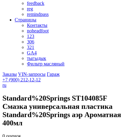
feedback
reg
remindpass
Страницы
Контакты
noheadfoot
123
306
321
GA4
тыгыдык
Фильтр масляный
Заказы
VIN-запросы
Гараж
+7 (900)
212-12-12
ru
Standard%20Springs
ST104085F
Смазка универсальная пластика
Standard%20Springs аэр Ароматная
400мл
0 оценок