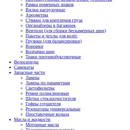
Рамки номерных знаков
Вилки нагрузочные
Ареометры
Стяжки для крепления груза
Органайзеры в багажник
Вентили (для сборки бескамерных шин)
Пакеты и чехлы для колёс
Грузики (для балансировки)
Воронки
Колпачки шин
Траки противобуксовочные
Велосипеды
Самокаты
Запасные части
Лампы
Лампы по параметрам
Светофильтры
Ремни поликлиновые
Щетки стеклоочистителя
Гофры глушителя
Резонаторы универсальные
Проставочные кольца
Масла и жидкости
Моторные масла
Трансмиссионные масла