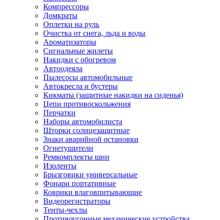
Компрессоры
Домкраты
Оплетки на руль
Очистка от снега, льда и воды
Ароматизаторы
Сигнальные жилеты
Накидки с обогревом
Автоодеяла
Пылесосы автомобильные
Автокресла и бустеры
Кикматы (защитные накидки на сиденья)
Цепи противоскольжения
Перчатки
Наборы автомобилиста
Шторки солнцезащитные
Знаки аварийной остановки
Огнетушители
Ремкомплекты шин
Изоленты
Брызговики универсальные
Фонари портативные
Коврики влаговпитывающие
Видеорегистраторы
Тенты-чехлы
Противоугонные механические устройства