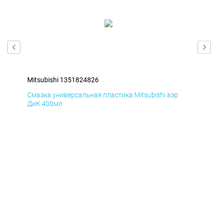
Mitsubishi 1351824826
Mit
Смазка универсальная пластика Mitsubishi аэр
Сма
ДиК 400мл
ПхВ