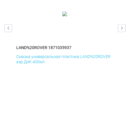
LAND%20ROVER 1871035937
LA
ER
Смазка универсальная пластика LAND%20ROVER
Сма
аэр ДиК 400мл
аэр