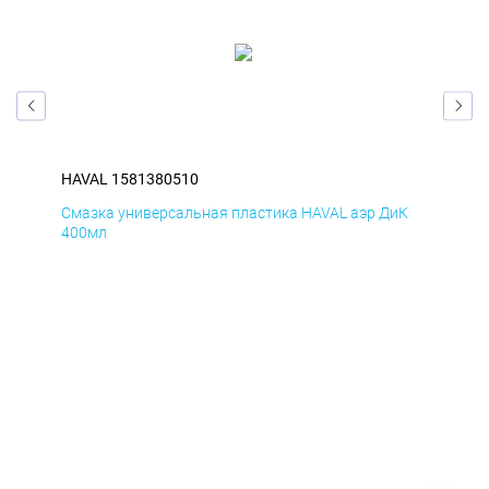
HAVAL 1581380510
HAV
мД
Смазка универсальная пластика HAVAL аэр ДиК
Сма
400мл
40