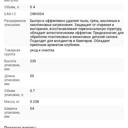
выпуска:
Объём, л:
0.4
EAN-13:
CWH304
Расширенное
Быстро и эффективно удаляет пыль, грязь, масляные и
описание:
никотиновые загрязнения. Защищает от старения и
выгорания, восстанавливает первоначальную структуру,
обладает антистатическим эффектом. Предназначен для
обработки пластиковых и виниловых деталей салона.
Подходит для молдингов и бамперов. Обладает
приятным ароматом клубники.
Товарная
уход и очистка
группа:
Высота
235
упаковки,
мм:
Длина
50
упаковки,
мм:
Объем
0.7
упаковки, л:
Масса, кг:
0.238
Ширина
54
упаковки,
мм: