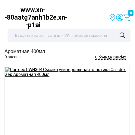
www.xn-
0
-80aatg7anh1b2e.xn-
-p1ai
Car-dex
CWH304
Смазка универсальная пластика Car-dex аэр
Ароматная 400мл
0 оценок
О бренде Car-dex