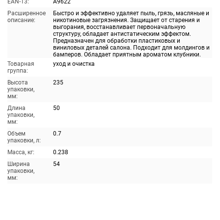
EAN-13:
A9622
Расширенное
Быстро и эффективно удаляет пыль, грязь, масляные и
описание:
никотиновые загрязнения. Защищает от старения и
выгорания, восстанавливает первоначальную
структуру, обладает антистатическим эффектом.
Предназначен для обработки пластиковых и
виниловых деталей салона. Подходит для молдингов и
бамперов. Обладает приятным ароматом клубники.
Товарная
уход и очистка
группа:
Высота
235
упаковки,
мм:
Длина
50
упаковки,
мм:
Объем
0.7
упаковки, л:
Масса, кг:
0.238
Ширина
54
упаковки,
мм: