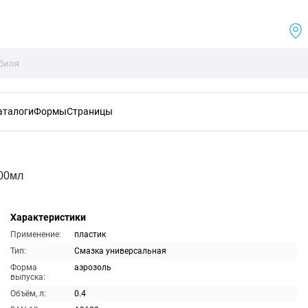
аталоги
Формы
Страницы
400мл
Характеристики
Применение:
пластик
Тип:
Смазка универсальная
Форма
аэрозоль
выпуска:
Объём, л:
0.4