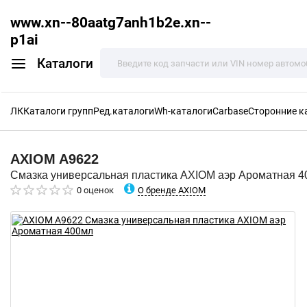
www.xn--80aatg7anh1b2e.xn--
p1ai
Каталоги
ЛК
Каталоги групп
Ред.каталоги
Wh-каталоги
Carbase
Сторонние к
AXIOM
A9622
Смазка универсальная пластика AXIOM аэр Ароматная 
О бренде AXIOM
0 оценок