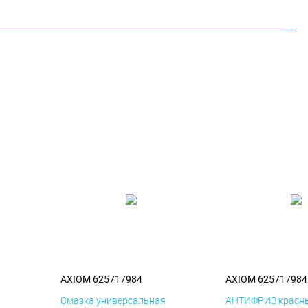
AXIOM 625717984
AXIOM 625717984
я
Смазка универсальная
АНТИФРИЗ красны