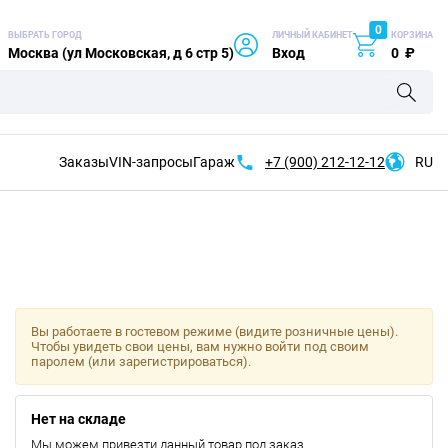
0
ВЫБРАТЬ ГОРОД
ЛИЧНЫЙ КАБИНЕТ
КОРЗИНА
Москва (ул Московская, д 6 стр 5)
Вход
0
₽
Заказы
VIN-запросы
Гараж
+7 (900)
212-12-12
RU
Вы работаете в гостевом режиме (видите розничные цены).
Чтобы увидеть свои цены, вам нужно войти под своим
паролем (или зарегистрироваться).
Нет на складе
Мы можем привезти данный товар под заказ.